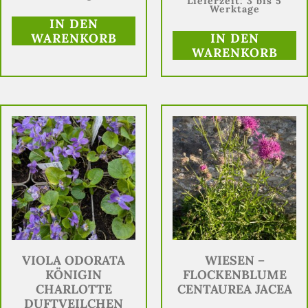
Lieferzeit:
3 bis 5
Werktage
IN DEN
WARENKORB
IN DEN
WARENKORB
VIOLA ODORATA
WIESEN –
KÖNIGIN
FLOCKENBLUME
CHARLOTTE
CENTAUREA JACEA
DUFTVEILCHEN