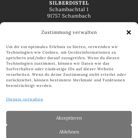
SILBERDISTEL
Schambachtal 1
91757 Schambach
Öffnungszeiten
Zustimmung verwalten
Montag bis Freitag
8:30 – 12:30 Uhr
Um dir ein optimales Erlebnis zu bieten, verwenden wir
13:30 – 18:00 Uhr
Technologien wie Cookies, um Geräteinformationen zu
Samstag
speichern und/oder darauf zuzugreifen. Wenn du diesen
9:00 – 14:00 Uhr
Technologien zustimmst, können wir Daten wie das
Surfverhalten oder eindeutige IDs auf dieser Website
Fachgeschäft
verarbeiten. Wenn du deine Zustimmung nicht erteilst oder
Telefon 09142 2045020
zurückziehst, können bestimmte Merkmale und Funktionen
beeinträchtigt werden.
Telefax 09142 2045021
info@zur-silberdistel.de
Dienste verwalten
Impressum
Datenschutz
AGB
Akzeptieren
Zahlungsarten
Versandarten
Ablehnen
Widerrufsbelehrung