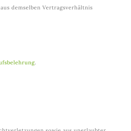
 aus demselben Vertragsverhältnis
ufsbelehrung
.
ichtverletzungen sowie aus unerlaubter