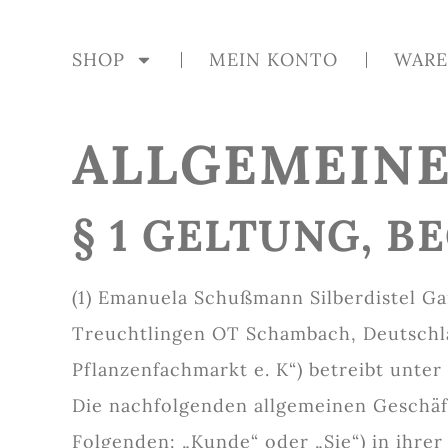
SHOP
MEIN KONTO
WARE
ALLGEMEIN
§ 1 GELTUNG, B
(1) Emanuela Schußmann Silberdistel Ga
Treuchtlingen OT Schambach, Deutschla
Pflanzenfachmarkt e. K“) betreibt unte
Die nachfolgenden allgemeinen Geschäf
Folgenden: „Kunde“ oder „Sie“) in ihrer