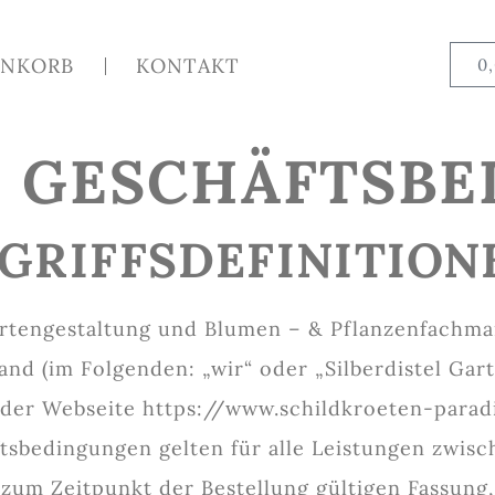
NKORB
KONTAKT
0
E GESCHÄFTSB
EGRIFFSDEFINITION
rtengestaltung und Blumen – & Pflanzenfachmark
nd (im Folgenden: „wir“ oder „Silberdistel Gar
r der Webseite https://www.schildkroeten-parad
tsbedingungen gelten für alle Leistungen zwis
 zum Zeitpunkt der Bestellung gültigen Fassung