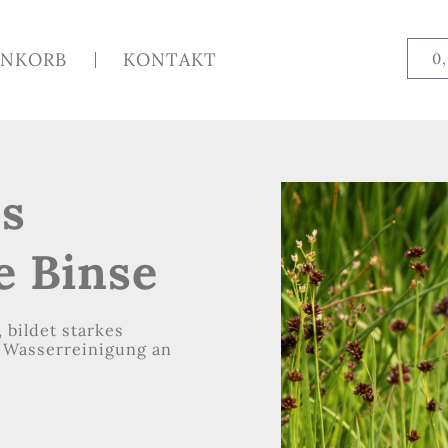
NKORB
KONTAKT
0
us
e Binse
 bildet starkes
 Wasserreinigung an