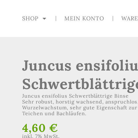
SHOP
MEIN KONTO
WARE
Juncus ensifoli
Schwertblättrig
Juncus ensifolius Schwertblättrige Binse
Sehr robust, horstig wachsend, anspruchlos,
Wurzelwachstum, sehr gute Eigenschaft zur
Teichen und Bachläufen.
4,60
€
inkl. 7% MwSt.