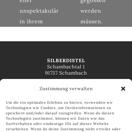
eher
gegossen
unspektakulär
werden
in ihrem
müssen.
SILBERDISTEL
Schambachtal 1
91757 Schambach
Öffnungszeiten
Zustimmung verwalten
Montag bis Freitag
8:30 – 12:30 Uhr
Um dir ein optimales Erlebnis zu bieten, verwenden wir
13:30 – 18:00 Uhr
Technologien wie Cookies, um Geräteinformationen zu
Samstag
speichern und/oder darauf zuzugreifen. Wenn du diesen
9:00 – 14:00 Uhr
Technologien zustimmst, können wir Daten wie das
Surfverhalten oder eindeutige IDs auf dieser Website
Fachgeschäft
verarbeiten. Wenn du deine Zustimmung nicht erteilst oder