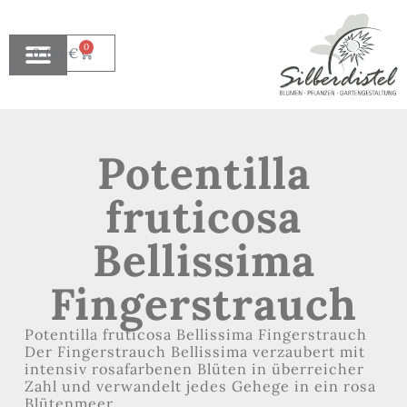
0
0,00
€
Potentilla
fruticosa
Bellissima
Fingerstrauch
Potentilla fruticosa Bellissima Fingerstrauch
Der Fingerstrauch Bellissima verzaubert mit
intensiv rosafarbenen Blüten in überreicher
Zahl und verwandelt jedes Gehege in ein rosa
Blütenmeer.